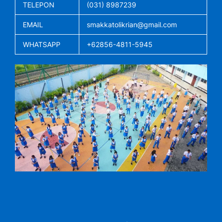
TELEPON
(031) 8987239
EMAIL
smakkatolikrian@gmail.com
WHATSAPP
+62856-4811-5945