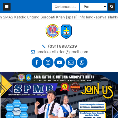
Katolik Untung Suropati Krian [spasi] Info lengkapnya silahkan hu
(031) 8987239
smakkatolikrian@gmail.com