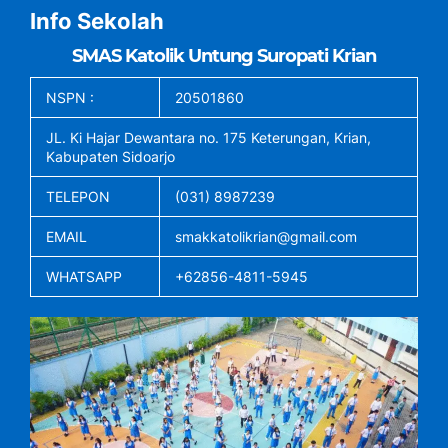
Info Sekolah
SMAS Katolik Untung Suropati Krian
NSPN :
20501860
JL. Ki Hajar Dewantara no. 175 Keterungan, Krian,
Kabupaten Sidoarjo
TELEPON
(031) 8987239
EMAIL
smakkatolikrian@gmail.com
WHATSAPP
+62856-4811-5945