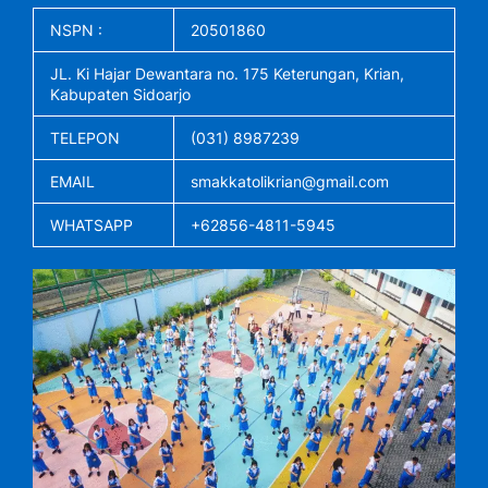
NSPN :
20501860
JL. Ki Hajar Dewantara no. 175 Keterungan, Krian,
Kabupaten Sidoarjo
TELEPON
(031) 8987239
EMAIL
smakkatolikrian@gmail.com
WHATSAPP
+62856-4811-5945