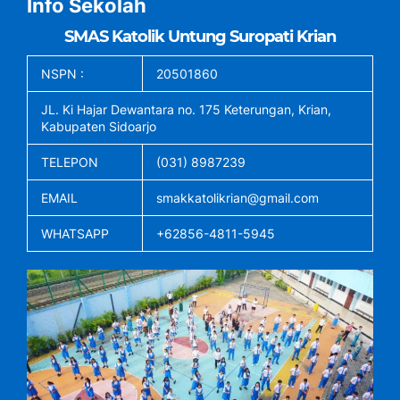
Info Sekolah
SMAS Katolik Untung Suropati Krian
NSPN :
20501860
JL. Ki Hajar Dewantara no. 175 Keterungan, Krian,
Kabupaten Sidoarjo
TELEPON
(031) 8987239
EMAIL
smakkatolikrian@gmail.com
WHATSAPP
+62856-4811-5945