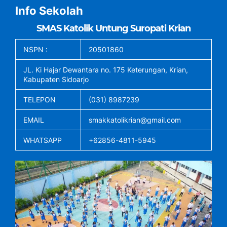
Info Sekolah
SMAS Katolik Untung Suropati Krian
NSPN :
20501860
JL. Ki Hajar Dewantara no. 175 Keterungan, Krian,
Kabupaten Sidoarjo
TELEPON
(031) 8987239
EMAIL
smakkatolikrian@gmail.com
WHATSAPP
+62856-4811-5945