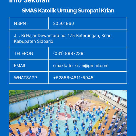
Info Sekolah
SMAS Katolik Untung Suropati Krian
NSPN :
20501860
JL. Ki Hajar Dewantara no. 175 Keterungan, Krian,
Kabupaten Sidoarjo
TELEPON
(031) 8987239
EMAIL
smakkatolikrian@gmail.com
WHATSAPP
+62856-4811-5945