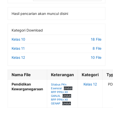
Hasil pencarian akan muncul disini
Kategori Download
Kelas 10
18 File
Kelas 11
8 File
Kelas 12
10 File
Nama File
Keterangan
Kategori
Ty
Pendidikan
Kelas 12
PD
Silabus PKn
Esensial
Unduh
Kewarganegaraan
RPP PPKn XII
GANJIL
Unduh
RPP PPKn XII
GENAP
Unduh