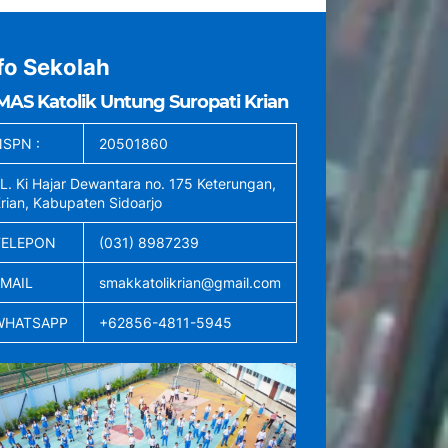
fo Sekolah
MAS Katolik Untung Suropati Krian
SPN :
20501860
L. Ki Hajar Dewantara no. 175 Keterungan,
rian, Kabupaten Sidoarjo
TELEPON
(031) 8987239
EMAIL
smakkatolikrian@gmail.com
WHATSAPP
+62856-4811-5945