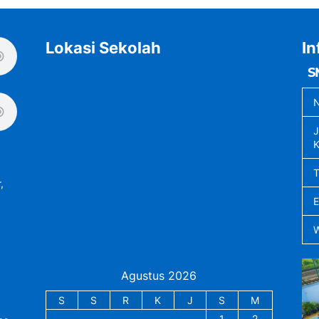
Lokasi Sekolah
In
S
N
J
K
,
Agustus 2026
S
S
R
K
J
S
M
1
2