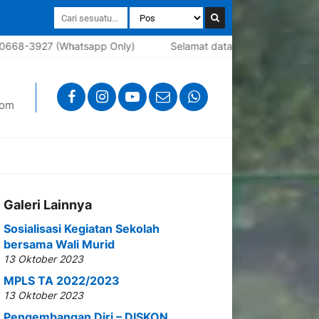
p Only)
Selamat datang di website sekolah SMAS Katolik Untu
com
Galeri Lainnya
Sosialisasi Kegiatan Sekolah
bersama Wali Murid
13 Oktober 2023
MPLS TA 2022/2023
13 Oktober 2023
Pengembangan Diri – DISKON