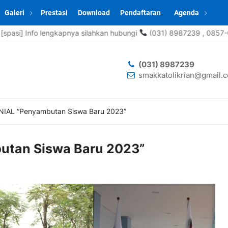
Galeri
Prestasi
Download
Pendaftaran
Agenda
nya silahkan hubungi
(031) 8987239 , 0857-0668-3927 (Whatsap
(031) 8987239
smakkatolikrian@gmail.
IAL “Penyambutan Siswa Baru 2023”
tan Siswa Baru 2023”