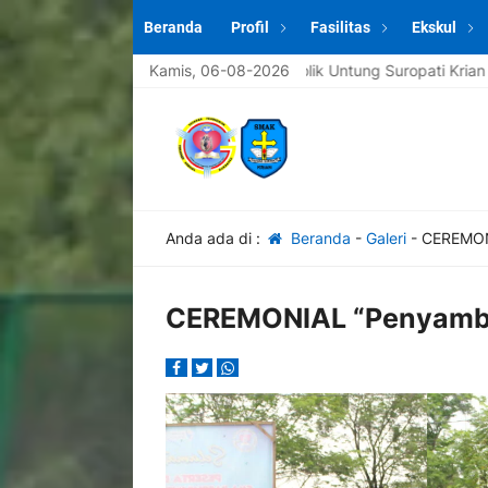
Beranda
Profil
Fasilitas
Ekskul
e sekolah SMAS Katolik Untung Suropati Krian [spasi] Info lengkap
Kamis, 06-08-2026
Anda ada di :
Beranda
-
Galeri
-
CEREMON
CEREMONIAL “Penyambu