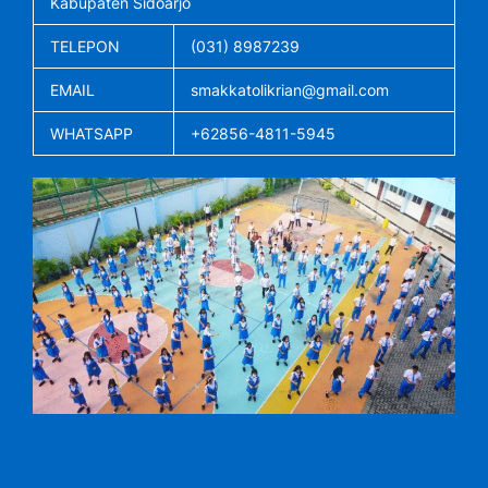
Kabupaten Sidoarjo
TELEPON
(031) 8987239
EMAIL
smakkatolikrian@gmail.com
WHATSAPP
+62856-4811-5945