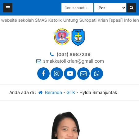
te sekolah SMAS Katolik Untung Suropati Krian [spasi] Info lengka
(031) 8987239
smakkatolikrian@gmail.com
Anda ada di :
Beranda
-
GTK
-
Hylda Simanjuntak