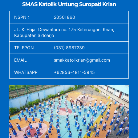
SMAS Katolik Untung Suropati Krian
NSPN :
20501860
JL. Ki Hajar Dewantara no. 175 Keterungan, Krian,
Kabupaten Sidoarjo
TELEPON
(031) 8987239
EMAIL
smakkatolikrian@gmail.com
WHATSAPP
+62856-4811-5945