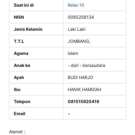
Saat ini di
Kelas 10
NISN
0085208134
Jenis Kelamin
Laki Laki
T.T.L
JOMBANG,
Agama
Islam
Anak ke
- dari - bersaudara
Ayah
BUDI HARJO
Ibu
HANIK HAMIDAH
Telepon
081515920419
Email
-
Alamat :