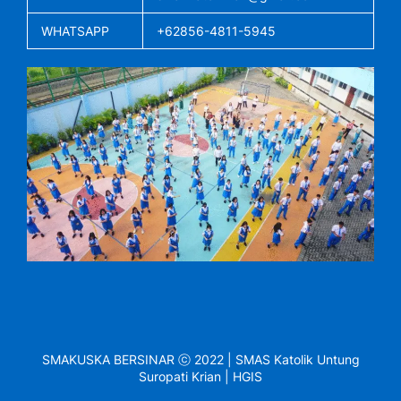
WHATSAPP
+62856-4811-5945
SMAKUSKA BERSINAR ⓒ 2022 | SMAS Katolik Untung
Suropati Krian | HGIS