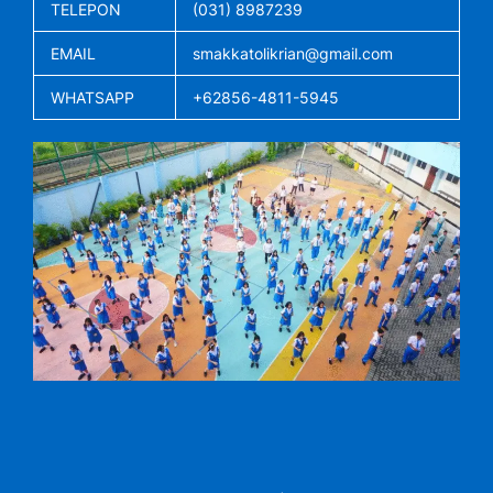
TELEPON
(031) 8987239
EMAIL
smakkatolikrian@gmail.com
WHATSAPP
+62856-4811-5945