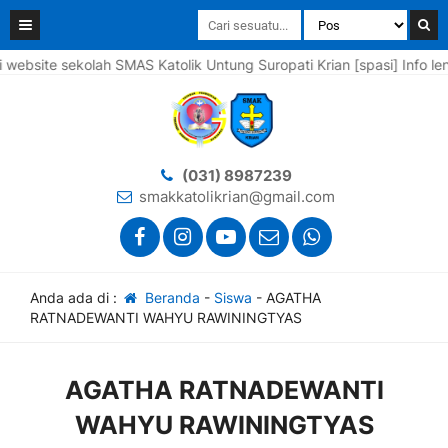
ite sekolah SMAS Katolik Untung Suropati Krian [spasi] Info lengka
(031) 8987239
smakkatolikrian@gmail.com
Anda ada di :
Beranda
-
Siswa
-
AGATHA
RATNADEWANTI WAHYU RAWININGTYAS
AGATHA RATNADEWANTI
WAHYU RAWININGTYAS