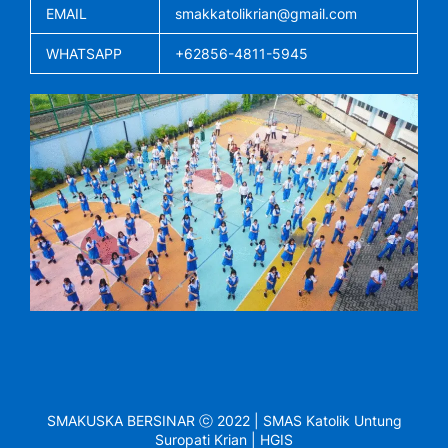
EMAIL
smakkatolikrian@gmail.com
WHATSAPP
+62856-4811-5945
SMAKUSKA BERSINAR ⓒ 2022 | SMAS Katolik Untung
Suropati Krian | HGIS