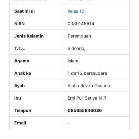
Saat ini di
Kelas 10
NISN
0089146614
Jenis Kelamin
Perempuan
T.T.L
Sidoarjo,
Agama
Islam
Anak ke
1 dari 2 bersaudara
Ayah
Alpha Rezza Oscario
Ibu
Erni Puji Setiya N R
Telepon
085655846036
Email
-