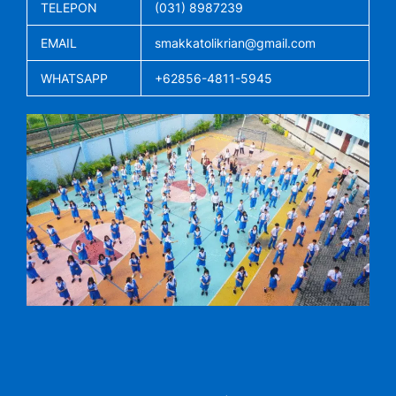
TELEPON
(031) 8987239
EMAIL
smakkatolikrian@gmail.com
WHATSAPP
+62856-4811-5945