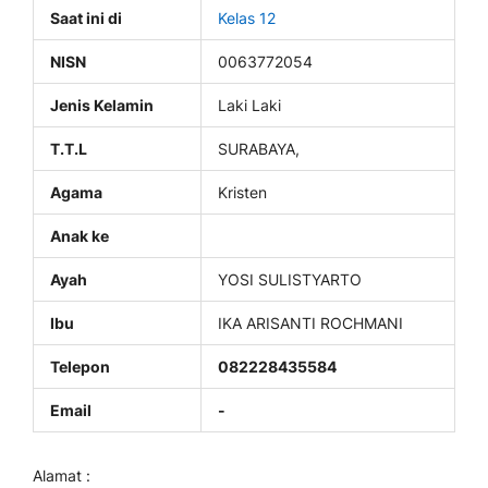
Saat ini di
Kelas 12
NISN
0063772054
Jenis Kelamin
Laki Laki
T.T.L
SURABAYA,
Agama
Kristen
Anak ke
Ayah
YOSI SULISTYARTO
Ibu
IKA ARISANTI ROCHMANI
Telepon
082228435584
Email
-
Alamat :