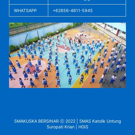
WHATSAPP
+62856-4811-5945
SMAKUSKA BERSINAR ⓒ 2022 | SMAS Katolik Untung
Suropati Krian | HGIS