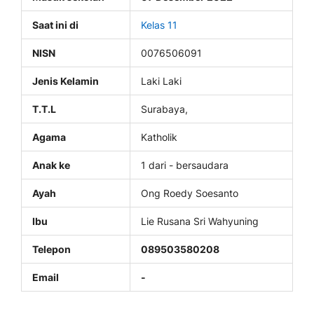
Saat ini di
Kelas 11
NISN
0076506091
Jenis Kelamin
Laki Laki
T.T.L
Surabaya,
Agama
Katholik
Anak ke
1 dari - bersaudara
Ayah
Ong Roedy Soesanto
Ibu
Lie Rusana Sri Wahyuning
Telepon
089503580208
Email
-