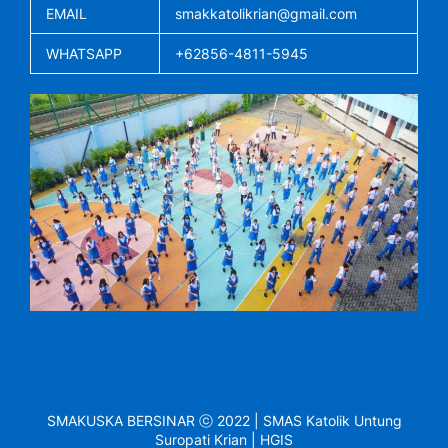
EMAIL
smakkatolikrian@gmail.com
WHATSAPP
+62856-4811-5945
SMAKUSKA BERSINAR ⓒ 2022 | SMAS Katolik Untung
Suropati Krian | HGIS