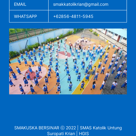
EMAIL
smakkatolikrian@gmail.com
WHATSAPP
+62856-4811-5945
SMAKUSKA BERSINAR ⓒ 2022 | SMAS Katolik Untung
Suropati Krian | HGIS