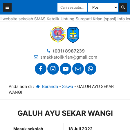
ite sekolah SMAS Katolik Untung Suropati Krian [spasi] Info lengk
(031) 8987239
smakkatolikrian@gmail.com
Anda ada di :
Beranda
-
Siswa
-
GALUH AYU SEKAR
WANGI
GALUH AYU SEKAR WANGI
Masuk sekolah
18 Juli 2022