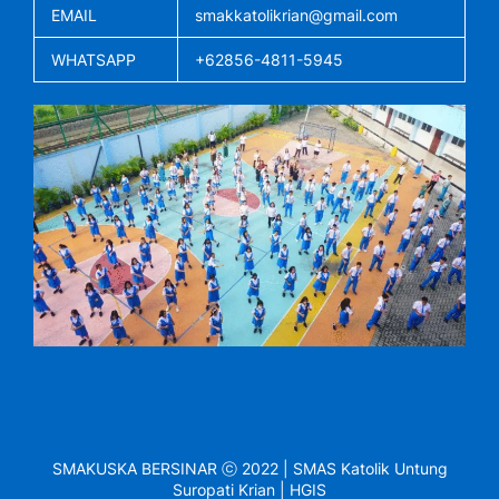
EMAIL
smakkatolikrian@gmail.com
WHATSAPP
+62856-4811-5945
SMAKUSKA BERSINAR ⓒ 2022 | SMAS Katolik Untung
Suropati Krian | HGIS