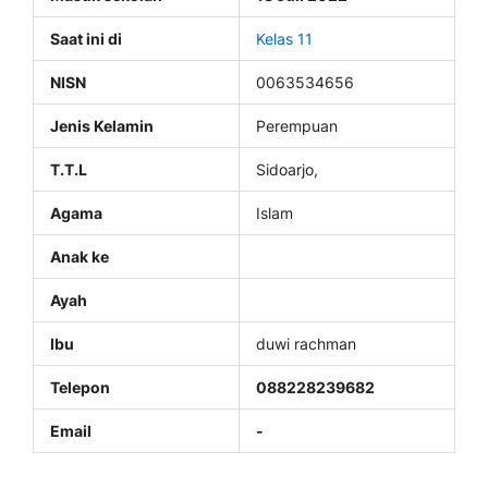
Saat ini di
Kelas 11
NISN
0063534656
Jenis Kelamin
Perempuan
T.T.L
Sidoarjo,
Agama
Islam
Anak ke
Ayah
Ibu
duwi rachman
Telepon
088228239682
Email
-