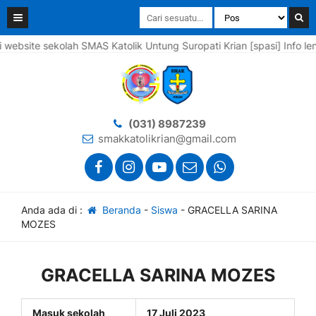
ite sekolah SMAS Katolik Untung Suropati Krian [spasi] Info lengk
(031) 8987239
smakkatolikrian@gmail.com
Anda ada di :
Beranda
-
Siswa
-
GRACELLA SARINA
MOZES
GRACELLA SARINA MOZES
Masuk sekolah
17 Juli 2023