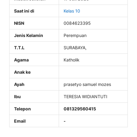
Saat ini di
Kelas 10
NISN
0084623395
Jenis Kelamin
Perempuan
T.T.L
SURABAYA,
Agama
Katholik
Anak ke
Ayah
prasetyo samuel mozes
Ibu
TERESIA WIDIANTUTI
Telepon
081329560415
Email
-