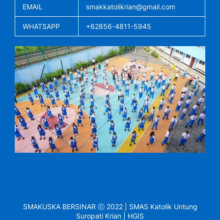
EMAIL
smakkatolikrian@gmail.com
WHATSAPP
+62856-4811-5945
SMAKUSKA BERSINAR ⓒ 2022 | SMAS Katolik Untung
Suropati Krian | HGIS