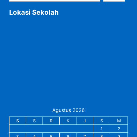
Lokasi Sekolah
Agustus 2026
S
S
R
K
J
S
M
1
2
3
4
5
6
7
8
9