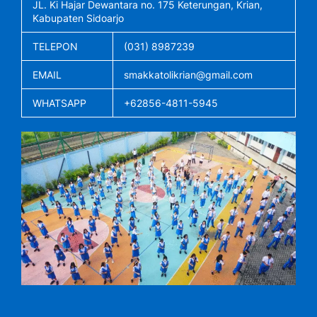
JL. Ki Hajar Dewantara no. 175 Keterungan, Krian,
Kabupaten Sidoarjo
TELEPON
(031) 8987239
EMAIL
smakkatolikrian@gmail.com
WHATSAPP
+62856-4811-5945