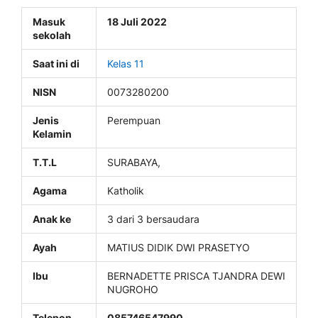
Masuk
18 Juli 2022
sekolah
Saat ini di
Kelas 11
NISN
0073280200
Jenis
Perempuan
Kelamin
T.T.L
SURABAYA,
Agama
Katholik
Anak ke
3 dari 3 bersaudara
Ayah
MATIUS DIDIK DWI PRASETYO
Ibu
BERNADETTE PRISCA TJANDRA DEWI
NUGROHO
Telepon
085746547990