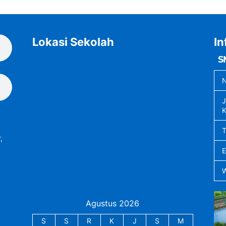
Lokasi Sekolah
In
S
N
J
K
,
Agustus 2026
S
S
R
K
J
S
M