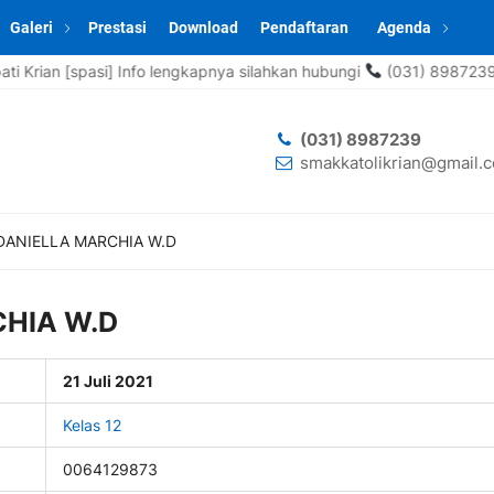
Galeri
Prestasi
Download
Pendaftaran
Agenda
spasi] Info lengkapnya silahkan hubungi
(031) 8987239 , 0857-0
(031) 8987239
smakkatolikrian@gmail.
DANIELLA MARCHIA W.D
CHIA W.D
21 Juli 2021
Kelas 12
0064129873