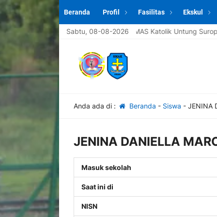
Beranda
Profil
Fasilitas
Ekskul
mat datang di website sekolah SMAS Katolik Untung Suropati Krian [
Sabtu, 08-08-2026
Anda ada di :
Beranda
-
Siswa
-
JENINA 
JENINA DANIELLA MAR
Masuk sekolah
Saat ini di
NISN