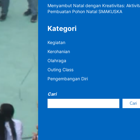
Menyambut Natal dengan Kreativitas: Aktivit
Pembuatan Pohon Natal SMAKUSKA
Kategori
Kegiatan
Kerohanian
Olahraga
Outing Class
Pengembangan Diri
Cari
Cari