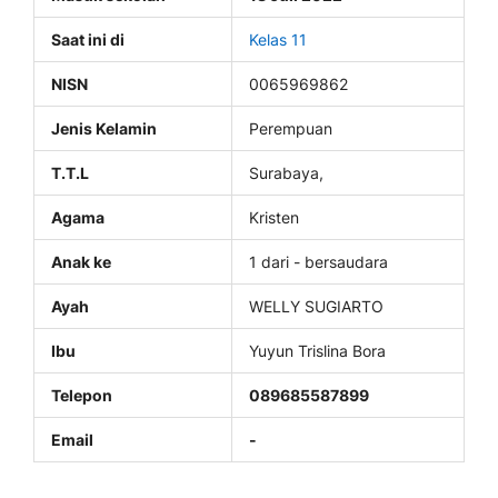
Saat ini di
Kelas 11
NISN
0065969862
Jenis Kelamin
Perempuan
T.T.L
Surabaya,
Agama
Kristen
Anak ke
1 dari - bersaudara
Ayah
WELLY SUGIARTO
Ibu
Yuyun Trislina Bora
Telepon
089685587899
Email
-