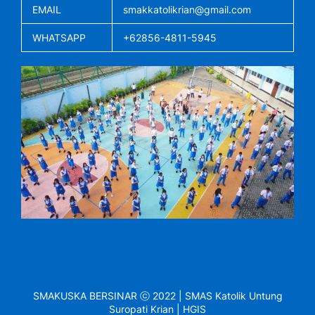
EMAIL
smakkatolikrian@gmail.com
WHATSAPP
+62856-4811-5945
SMAKUSKA BERSINAR ⓒ 2022 | SMAS Katolik Untung
Suropati Krian | HGIS