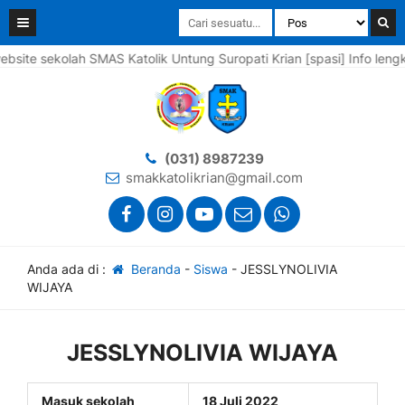
e sekolah SMAS Katolik Untung Suropati Krian [spasi] Info lengkapn
(031) 8987239
smakkatolikrian@gmail.com
Anda ada di :
Beranda
-
Siswa
-
JESSLYNOLIVIA
WIJAYA
JESSLYNOLIVIA WIJAYA
Masuk sekolah
18 Juli 2022