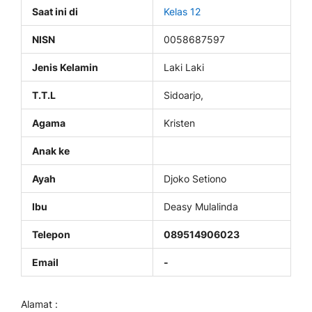
Saat ini di
Kelas 12
NISN
0058687597
Jenis Kelamin
Laki Laki
T.T.L
Sidoarjo,
Agama
Kristen
Anak ke
Ayah
Djoko Setiono
Ibu
Deasy Mulalinda
Telepon
089514906023
Email
-
Alamat :