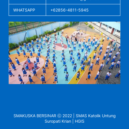
WHATSAPP
+62856-4811-5945
SMAKUSKA BERSINAR ⓒ 2022 | SMAS Katolik Untung
Suropati Krian | HGIS