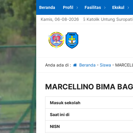
Beranda
Profil
Fasilitas
Ekskul
 datang di website sekolah SMAS Katolik Untung Suropati Krian [sp
Kamis, 06-08-2026
Anda ada di :
Beranda
-
Siswa
-
MARCELL
MARCELLINO BIMA BA
Masuk sekolah
Saat ini di
NISN