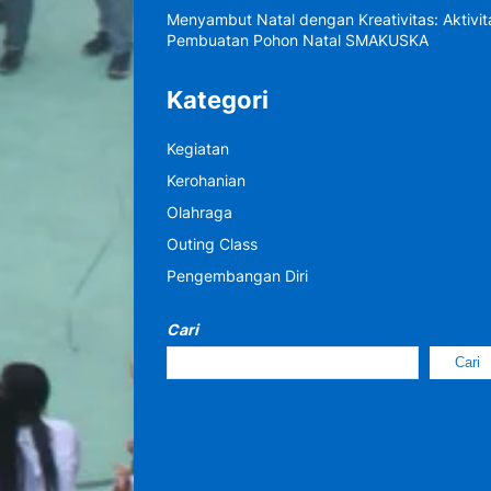
Menyambut Natal dengan Kreativitas: Aktivit
Pembuatan Pohon Natal SMAKUSKA
Kategori
Kegiatan
Kerohanian
Olahraga
Outing Class
Pengembangan Diri
Cari
Cari