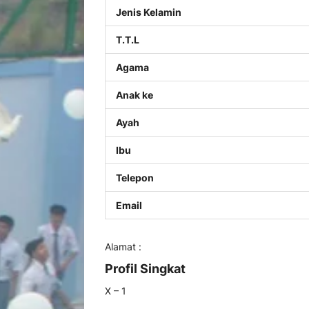
Jenis Kelamin
T.T.L
Agama
Anak ke
Ayah
Ibu
Telepon
Email
Alamat :
Profil Singkat
X – 1