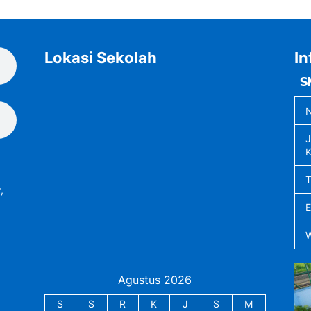
Lokasi Sekolah
In
S
N
J
K
,
Agustus 2026
S
S
R
K
J
S
M