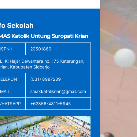
fo Sekolah
MAS Katolik Untung Suropati Krian
SPN :
20501860
L. Ki Hajar Dewantara no. 175 Keterungan,
rian, Kabupaten Sidoarjo
TELEPON
(031) 8987239
EMAIL
smakkatolikrian@gmail.com
WHATSAPP
+62856-4811-5945