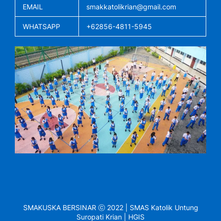
EMAIL
smakkatolikrian@gmail.com
WHATSAPP
+62856-4811-5945
SMAKUSKA BERSINAR ⓒ 2022 | SMAS Katolik Untung
Suropati Krian | HGIS