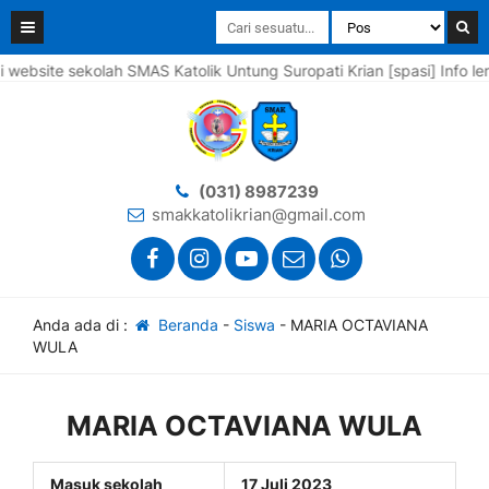
ite sekolah SMAS Katolik Untung Suropati Krian [spasi] Info lengk
(031) 8987239
smakkatolikrian@gmail.com
Anda ada di :
Beranda
-
Siswa
-
MARIA OCTAVIANA
WULA
MARIA OCTAVIANA WULA
Masuk sekolah
17 Juli 2023