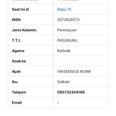
Saat ini di
Kelas 10
NISN
0072629573
Jenis Kelamin
Perempuan
T.T.L
PASURUAN,
Agama
Katholik
Anak ke
Ayah
VINSENSIUS NUWA
Ibu
Solikah
Telepon
085732434186
Email
-