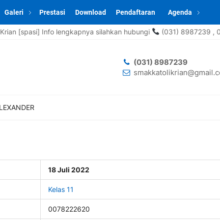
Galeri
Prestasi
Download
Pendaftaran
Agenda
si] Info lengkapnya silahkan hubungi
(031) 8987239 , 0857-0668
(031) 8987239
smakkatolikrian@gmail.
ALEXANDER
18 Juli 2022
Kelas 11
0078222620