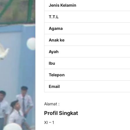
Jenis Kelamin
T.T.L
Agama
Anak ke
Ayah
Ibu
Telepon
Email
Alamat :
Profil Singkat
XI – 1