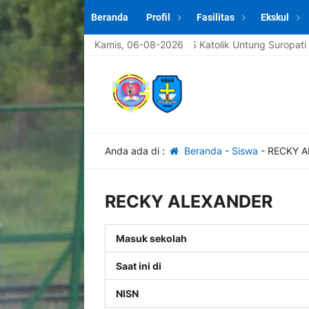
Beranda
Profil
Fasilitas
Ekskul
 datang di website sekolah SMAS Katolik Untung Suropati Krian [spa
Kamis, 06-08-2026
Anda ada di :
Beranda
-
Siswa
-
RECKY 
RECKY ALEXANDER
Masuk sekolah
Saat ini di
NISN