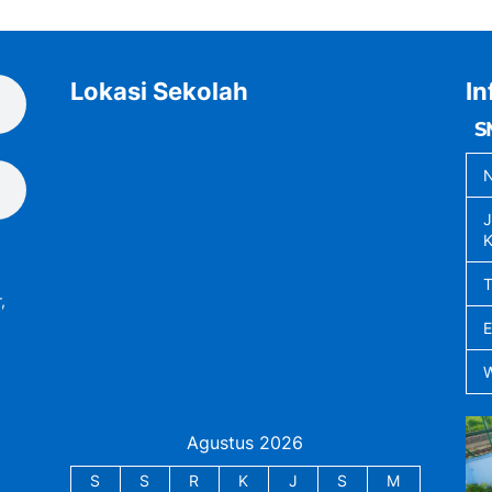
Lokasi Sekolah
In
S
N
J
K
,
Agustus 2026
S
S
R
K
J
S
M