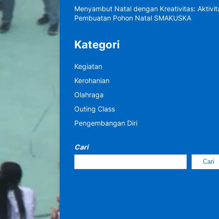
Menyambut Natal dengan Kreativitas: Aktivit
Pembuatan Pohon Natal SMAKUSKA
Kategori
Kegiatan
Kerohanian
Olahraga
Outing Class
Pengembangan Diri
Cari
Cari