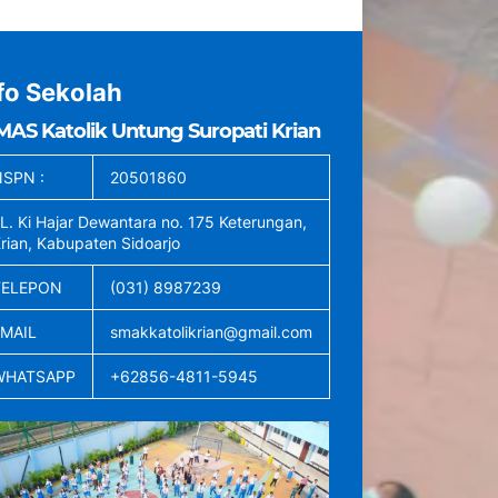
fo Sekolah
MAS Katolik Untung Suropati Krian
SPN :
20501860
L. Ki Hajar Dewantara no. 175 Keterungan,
rian, Kabupaten Sidoarjo
TELEPON
(031) 8987239
EMAIL
smakkatolikrian@gmail.com
WHATSAPP
+62856-4811-5945