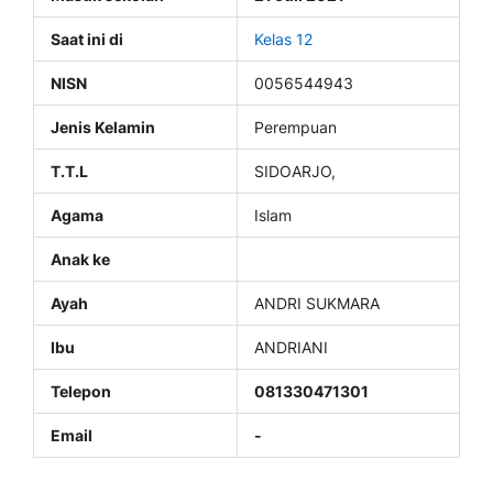
Saat ini di
Kelas 12
NISN
0056544943
Jenis Kelamin
Perempuan
T.T.L
SIDOARJO,
Agama
Islam
Anak ke
Ayah
ANDRI SUKMARA
Ibu
ANDRIANI
Telepon
081330471301
Email
-