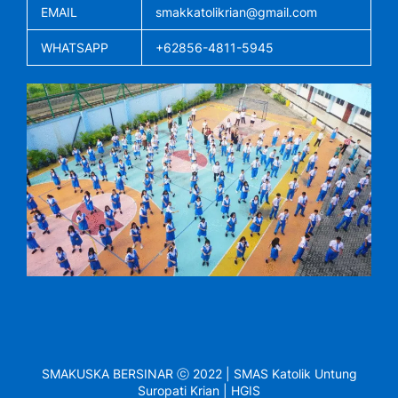
EMAIL
smakkatolikrian@gmail.com
WHATSAPP
+62856-4811-5945
SMAKUSKA BERSINAR ⓒ 2022 | SMAS Katolik Untung
Suropati Krian | HGIS