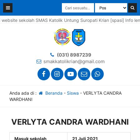
ite sekolah SMAS Katolik Untung Suropati Krian [spasi] Info lengka
(031) 8987239
smakkatolikrian@gmail.com
Anda ada di :
Beranda
-
Siswa
-
VERLYTA CANDRA
WARDHANI
VERLYTA CANDRA WARDHANI
Masuk sekolah
21 Juli 2021