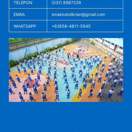
TELEPON
(031) 8987239
EMAIL
smakkatolikrian@gmail.com
WHATSAPP
+62856-4811-5945