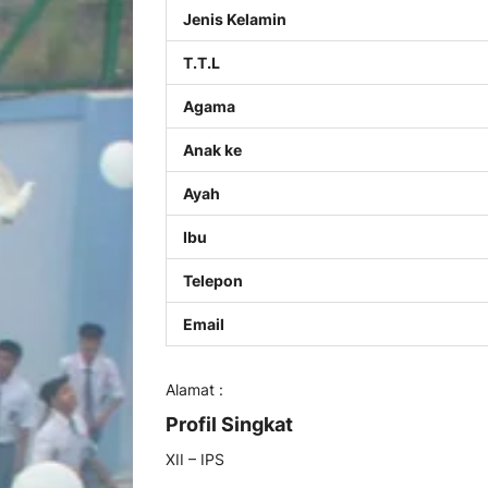
Jenis Kelamin
T.T.L
Agama
Anak ke
Ayah
Ibu
Telepon
Email
Alamat :
Profil Singkat
XII – IPS