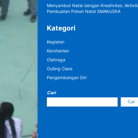
Menyambut Natal dengan Kreativitas: Aktivit
Pembuatan Pohon Natal SMAKUSKA
Kategori
Kegiatan
Kerohanian
Olahraga
Outing Class
Pengembangan Diri
Cari
Cari