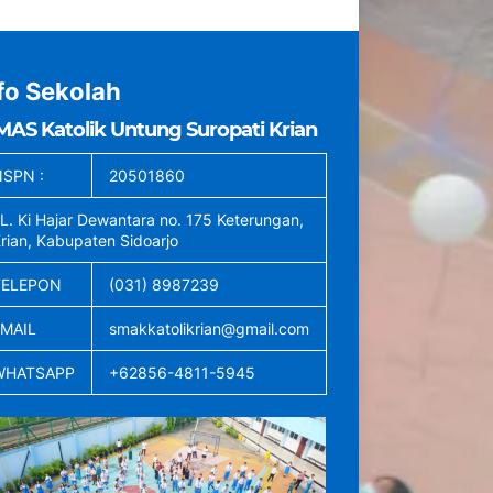
fo Sekolah
MAS Katolik Untung Suropati Krian
SPN :
20501860
L. Ki Hajar Dewantara no. 175 Keterungan,
rian, Kabupaten Sidoarjo
TELEPON
(031) 8987239
EMAIL
smakkatolikrian@gmail.com
WHATSAPP
+62856-4811-5945