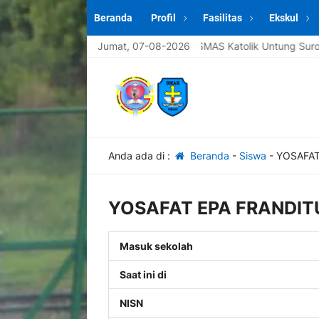
Beranda
Profil
Fasilitas
Ekskul
amat datang di website sekolah SMAS Katolik Untung Suropati Krian
Jumat, 07-08-2026
Anda ada di :
Beranda
-
Siswa
-
YOSAFA
YOSAFAT EPA FRANDI
Masuk sekolah
Saat ini di
NISN