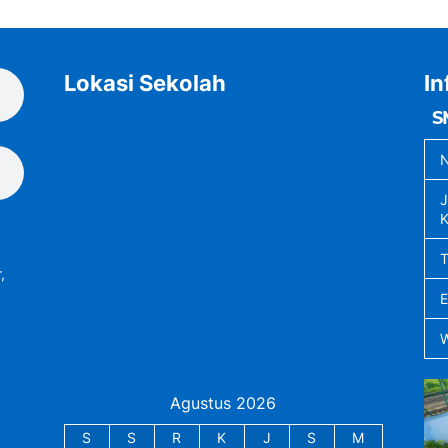
Lokasi Sekolah
In
S
N
J
K
,
Agustus 2026
S
S
R
K
J
S
M