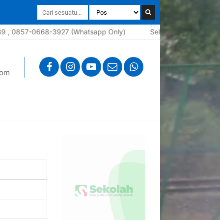
0668-3927 (Whatsapp Only)
Selamat datang di website seko
com