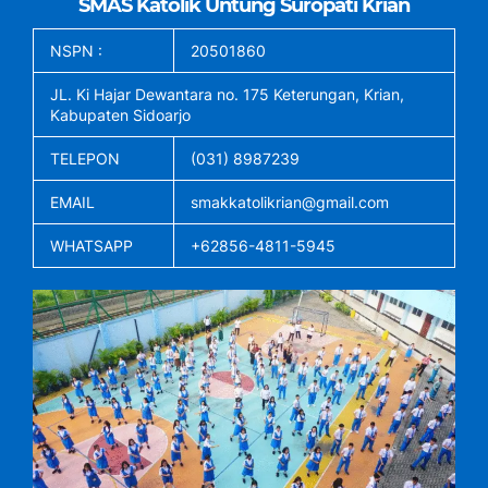
SMAS Katolik Untung Suropati Krian
NSPN :
20501860
JL. Ki Hajar Dewantara no. 175 Keterungan, Krian,
Kabupaten Sidoarjo
TELEPON
(031) 8987239
EMAIL
smakkatolikrian@gmail.com
WHATSAPP
+62856-4811-5945