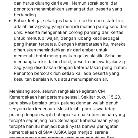
dan harus diulang dari awal. Namun sorak sorai dari
penonton menambahkan semangat dari peserta yang
bertanding.
Babak ketiga, sekaligus babak terakhir dari estafet ini,
adalah air zig-zag yang menjadi momen paling seru dan
unik. Peserta mengenakan corong panjang dari kertas
untuk menutupi wajah, dengan lubang kecil sebagai
penglihatan terbatas. Dengan keterbatasan itu, mereka
diharuskan memindahkan air dari ember untuk
memenuhi botol menggunakan gelas plastik. Sebelum
menuangkan ke dalam botol, peserta melewati jalur zig-
zag yang disediakan dengan keterbatasan penglihatan.
Penonton bersorak riuh setiap kali ada peserta yang
kesulitan berjalan lurus atau menumpahkan air.
Menjelang sore, seluruh rangkaian kegiatan CM
Kemerdekaan hari pertama selesai. Sekitar pukul 15.20,
para siswa bersiap untuk pulang dengan wajah penuh
senyum dan keceriaan. Meski lelah, para siswa tetap
pulang dengan wajah bahagia karena kebersamaan yang
tercipta sepanjang hari. Semangat kebersamaan yang
tercipta hari itu menjadi bukti nyata bahwa peringatan
kemerdekaan di SMAKUSKA juga menjadi sarana
mempererat persaudaraan serta menumbuhkan jiwa