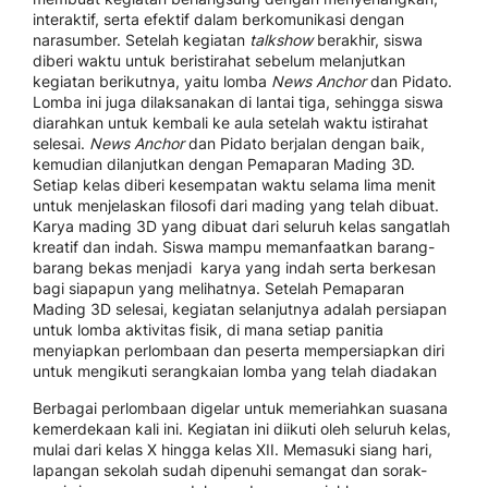
interaktif, serta efektif dalam berkomunikasi dengan
narasumber. Setelah kegiatan
talkshow
berakhir, siswa
diberi waktu untuk beristirahat sebelum melanjutkan
kegiatan berikutnya, yaitu lomba
News Anchor
dan Pidato.
Lomba ini juga dilaksanakan di lantai tiga, sehingga siswa
diarahkan untuk kembali ke aula setelah waktu istirahat
selesai.
News Anchor
dan Pidato berjalan dengan baik,
kemudian dilanjutkan dengan Pemaparan Mading 3D.
Setiap kelas diberi kesempatan waktu selama lima menit
untuk menjelaskan filosofi dari mading yang telah dibuat.
Karya mading 3D yang dibuat dari seluruh kelas sangatlah
kreatif dan indah. Siswa mampu memanfaatkan barang-
barang bekas menjadi karya yang indah serta berkesan
bagi siapapun yang melihatnya. Setelah Pemaparan
Mading 3D selesai, kegiatan selanjutnya adalah persiapan
untuk lomba aktivitas fisik, di mana setiap panitia
menyiapkan perlombaan dan peserta mempersiapkan diri
untuk mengikuti serangkaian lomba yang telah diadakan
Berbagai perlombaan digelar untuk memeriahkan suasana
kemerdekaan kali ini. Kegiatan ini diikuti oleh seluruh kelas,
mulai dari kelas X hingga kelas XII. Memasuki siang hari,
lapangan sekolah sudah dipenuhi semangat dan sorak-