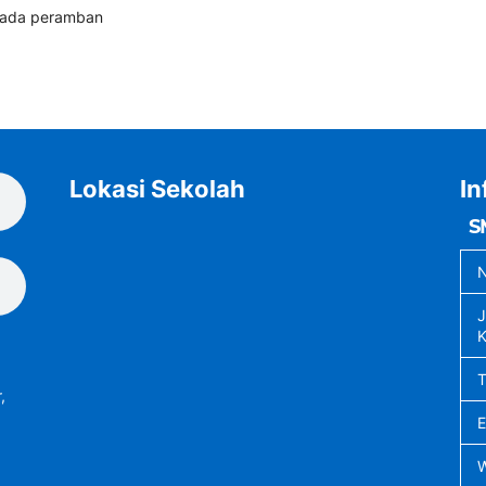
 pada peramban
Lokasi Sekolah
In
S
N
J
K
,