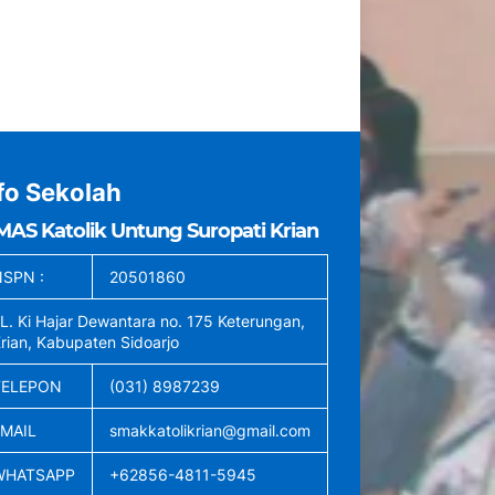
fo Sekolah
MAS Katolik Untung Suropati Krian
SPN :
20501860
L. Ki Hajar Dewantara no. 175 Keterungan,
rian, Kabupaten Sidoarjo
TELEPON
(031) 8987239
EMAIL
smakkatolikrian@gmail.com
WHATSAPP
+62856-4811-5945