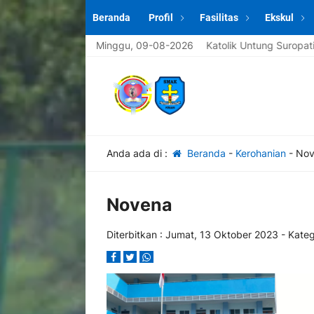
Beranda
Profil
Fasilitas
Ekskul
ng di website sekolah SMAS Katolik Untung Suropati Krian [spasi] I
Minggu, 09-08-2026
Anda ada di :
Beranda
-
Kerohanian
-
Nov
Novena
Diterbitkan :
Jumat, 13 Oktober 2023
- Kateg