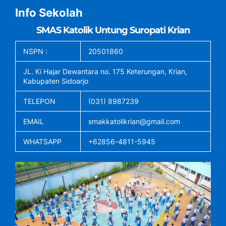
Info Sekolah
SMAS Katolik Untung Suropati Krian
NSPN :
20501860
JL. Ki Hajar Dewantara no. 175 Keterungan, Krian,
Kabupaten Sidoarjo
TELEPON
(031) 8987239
EMAIL
smakkatolikrian@gmail.com
WHATSAPP
+62856-4811-5945